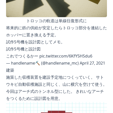
トロッコの軌道は単線往復形式に
将来的に鉄の供給が安定したらトロッコ部分を連結した
ホッパーに置き換える予定。
試作5号機を設計図としてメモ。
試作5号機と設計図
これでつくるかー
pic.twitter.com/6KfY5HSdu6
— handlename⛏ (@handlename_mc)
April 27, 2021
建築
施策した収穫装置を建設予定地につくっていく。 サト
ウキビ自動収穫施設と同じく、山に横穴を空けて使う。
今回はアーチ式のトンネル型にした。 きれいなアーチ
をつくるために設計図を用意。