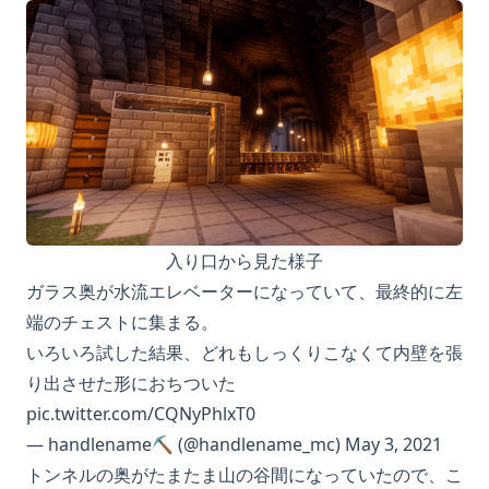
入り口から見た様子
ガラス奥が水流エレベーターになっていて、最終的に左
端のチェストに集まる。
いろいろ試した結果、どれもしっくりこなくて内壁を張
り出させた形におちついた
pic.twitter.com/CQNyPhlxT0
— handlename⛏ (@handlename_mc)
May 3, 2021
トンネルの奥がたまたま山の谷間になっていたので、こ